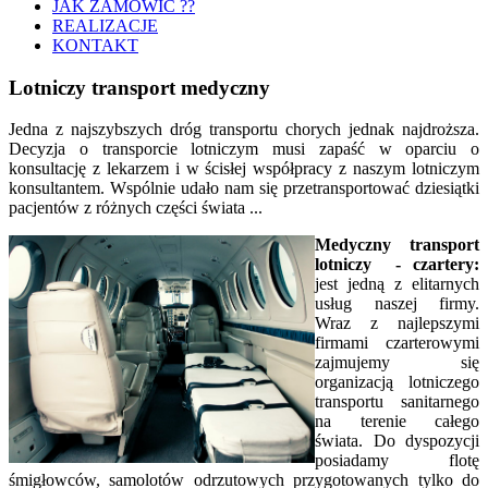
JAK ZAMÓWIĆ ??
REALIZACJE
KONTAKT
Lotniczy transport medyczny
Jedna z najszybszych dróg transportu chorych jednak najdroższa.
Decyzja o transporcie lotniczym musi zapaść w oparciu o
konsultację z lekarzem i w ścisłej współpracy z naszym lotniczym
konsultantem. Wspólnie udało nam się przetransportować dziesiątki
pacjentów z różnych części świata ...
Medyczny transport
lotniczy
- czartery:
jest jedną z elitarnych
usług naszej firmy.
Wraz z najlepszymi
firmami czarterowymi
zajmujemy się
organizacją lotniczego
transportu sanitarnego
na terenie całego
świata. Do dyspozycji
posiadamy flotę
śmigłowców, samolotów odrzutowych przygotowanych tylko do