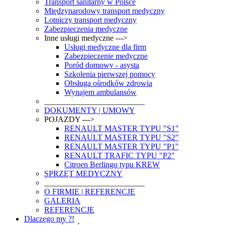
Transport sanitarny w Polsce
Międzynarodowy transport medyczny
Lotniczy transport medyczny
Zabezpieczenia medyczne
Inne usługi medyczne --->
Usługi medyczne dla firm
Zabezpieczenie medyczne
Poród domowy - asysta
Szkolenia pierwszej pomocy
Obsługa ośrodków zdrowia
Wynajem ambulansów
_________________________
DOKUMENTY | UMOWY
POJAZDY --->
RENAULT MASTER TYPU "S1"
RENAULT MASTER TYPU "S2"
RENAULT MASTER TYPU "P1"
RENAULT TRAFIC TYPU "P2"
Citroen Berlingo typu KREW
SPRZĘT MEDYCZNY
_________________________
O FIRMIE | REFERENCJE
GALERIA
REFERENCJE
Dlaczego my ?!