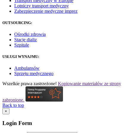
Transport medyczny w Europie
Lotniczy transport medyczny
Zabezpieczenie medyczne imprez
OUTSOURCING:
Ośrodki zdrowia
Stacje dializ
Szpitale
USŁUGI WYNAJMU:
Ambulansów
Sprzętu medycznego
Wszelkie prawa zastrzeżone!
Kopiowanie materiałów ze strony
zabronione.
Back to top
×
Login Form