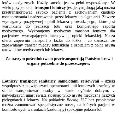
lotów medycznych. Każdy samolot jest w pełni wyposażony. W
wielu przypadkach
transport lotniczy
jest jedyną drogą jaką można
przetransportować szybko pacjenta z zachowaniem ciągłego
monitorowania i nadzorowania przez lekarzy i pielęgniarki. Zawsze
wymagamy pozytywnej opinii lekarza prowadzącego, które jest
warunkiem do realizacji lotu oraz kompletnego raportu
medycznego. Wykonujemy medyczny transport lotniczy dla
pacjentów wymagających intensywnej opieki lekarskiej. Nasza
oferta zapewnia transport z łóżka do łóżka - co oznacza, że
zapewniamy transfer między lotniskiem a szpitalem z pełną asystą
ratowników medycznych lub lekarzy.
Za naszym pośrednictwem przetransportują Państwo krew i
organy potrzebne do przeszczepów.
Lotniczy transport sanitarny samolotami rejsowymi
- dzięki
współpracy z największymi operatorami linii lotniczych jesteśmy w
stanie transportować osoby w stanie ogólnie dobrym, z
największych miast świata stosując tylko asystę medyczną naszych
pielęgniarek i lekarzy. Na pokładzie
Boeing 737
bez problemów
można zamontować specjalistyczne nosze, na których pacjent w
komfortowych warunkach (zasłonięty) spokojnie pokona lot.