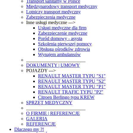
Transport sanitarny w Polsce
Międzynarodowy transport medyczny
Lotniczy transport medyczny
Zabezpieczenia medyczne
Inne usługi medyczne --->
Usługi medyczne dla firm
Zabezpieczenie medyczne
Poród domowy - asysta
Szkolenia pierwszej pomocy
Obsługa ośrodków zdrowia
Wynajem ambulansów
_________________________
DOKUMENTY | UMOWY
POJAZDY --->
RENAULT MASTER TYPU "S1"
RENAULT MASTER TYPU "S2"
RENAULT MASTER TYPU "P1"
RENAULT TRAFIC TYPU "P2"
Citroen Berlingo typu KREW
SPRZĘT MEDYCZNY
_________________________
O FIRMIE | REFERENCJE
GALERIA
REFERENCJE
Dlaczego my ?!