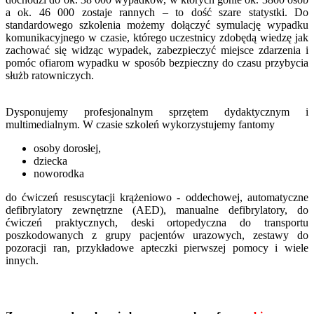
a ok. 46 000 zostaje rannych – to dość szare statystki. Do
standardowego szkolenia możemy dołączyć symulację wypadku
komunikacyjnego w czasie, którego uczestnicy zdobędą wiedzę jak
zachować się widząc wypadek, zabezpieczyć miejsce zdarzenia i
pomóc ofiarom wypadku w sposób bezpieczny do czasu przybycia
służb ratowniczych.
Dysponujemy profesjonalnym sprzętem dydaktycznym i
multimedialnym. W czasie szkoleń wykorzystujemy fantomy
osoby dorosłej,
dziecka
noworodka
do ćwiczeń resuscytacji krążeniowo - oddechowej, automatyczne
defibrylatory zewnętrzne (AED), manualne defibrylatory, do
ćwiczeń praktycznych, deski ortopedyczna do transportu
poszkodowanych z grupy pacjentów urazowych, zestawy do
pozoracji ran, przykładowe apteczki pierwszej pomocy i wiele
innych.