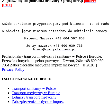
Zapraszamy do pobrania broszury z pełną oferą:
pobierz
[PDF]
Każde szkolenie przygotowujemy pod klienta - to od Pańs
o obowiązującym minimum potrzebny do udzielenia pomocy
Mateusz Mazurek +48 604 597 853
Jerzy mazurek +48 600 939 735
biuro@specjal-trans.pl
Profesjonalny transport medyczny i sanitarny w Polsce i Europie.
Przewóz chorych, niepełnosprawnych. Dzwoń, 24h: +48 600 939
735! Zabezpieczenie medyczne imprez masowych !
© 2026 |
Privacy Policy
USŁUGI PRZEWOZU CHORYCH:
Transport sanitarny w Polsce
Transport medyczny w Europie
Lotniczy transport medyczny
Zabezpieczenie medyczne imprez