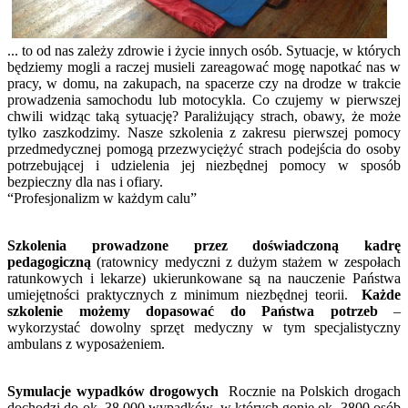
... to od nas zależy zdrowie i życie innych osób. Sytuacje, w których
będziemy mogli a raczej musieli zareagować mogę napotkać nas w
pracy, w domu, na zakupach, na spacerze czy na drodze w trakcie
prowadzenia samochodu lub motocykla. Co czujemy w pierwszej
chwili widząc taką sytuację? Paraliżujący strach, obawy, że może
tylko zaszkodzimy. Nasze szkolenia z zakresu pierwszej pomocy
przedmedycznej pomogą przezwyciężyć strach podejścia do osoby
potrzebującej i udzielenia jej niezbędnej pomocy w sposób
bezpieczny dla nas i ofiary.
“Profesjonalizm w każdym calu”
Szkolenia prowadzone przez doświadczoną kadrę
pedagogiczną
(ratownicy medyczni z dużym stażem w zespołach
ratunkowych i lekarze) ukierunkowane są na nauczenie Państwa
umiejętności praktycznych z minimum niezbędnej teorii.
Każde
szkolenie możemy dopasować do Państwa potrzeb
–
wykorzystać dowolny sprzęt medyczny w tym specjalistyczny
ambulans z wyposażeniem.
Symulacje wypadków drogowych
Rocznie na Polskich drogach
dochodzi do ok. 38 000 wypadków, w których gonie ok. 3800 osób