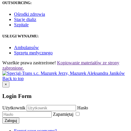
OUTSOURCING:
Ośrodki zdrowia
Stacje dializ
Szpitale
USŁUGI WYNAJMU:
Ambulansów
Sprzętu medycznego
Wszelkie prawa zastrzeżone!
Kopiowanie materiałów ze strony
zabronione.
Back to top
×
Login Form
Użytkownik
Hasło
Zapamiętaj
Zaloguj
Forgot your username?