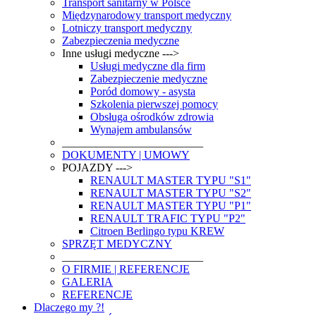
Transport sanitarny w Polsce
Międzynarodowy transport medyczny
Lotniczy transport medyczny
Zabezpieczenia medyczne
Inne usługi medyczne --->
Usługi medyczne dla firm
Zabezpieczenie medyczne
Poród domowy - asysta
Szkolenia pierwszej pomocy
Obsługa ośrodków zdrowia
Wynajem ambulansów
_________________________
DOKUMENTY | UMOWY
POJAZDY --->
RENAULT MASTER TYPU "S1"
RENAULT MASTER TYPU "S2"
RENAULT MASTER TYPU "P1"
RENAULT TRAFIC TYPU "P2"
Citroen Berlingo typu KREW
SPRZĘT MEDYCZNY
_________________________
O FIRMIE | REFERENCJE
GALERIA
REFERENCJE
Dlaczego my ?!