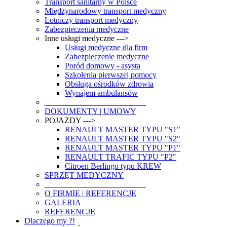
Transport sanitarny w Polsce
Międzynarodowy transport medyczny
Lotniczy transport medyczny
Zabezpieczenia medyczne
Inne usługi medyczne --->
Usługi medyczne dla firm
Zabezpieczenie medyczne
Poród domowy - asysta
Szkolenia pierwszej pomocy
Obsługa ośrodków zdrowia
Wynajem ambulansów
_________________________
DOKUMENTY | UMOWY
POJAZDY --->
RENAULT MASTER TYPU "S1"
RENAULT MASTER TYPU "S2"
RENAULT MASTER TYPU "P1"
RENAULT TRAFIC TYPU "P2"
Citroen Berlingo typu KREW
SPRZĘT MEDYCZNY
_________________________
O FIRMIE | REFERENCJE
GALERIA
REFERENCJE
Dlaczego my ?!