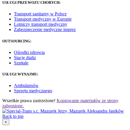
USŁUGI PRZEWOZU CHORYCH:
Transport sanitarny w Polsce
Transport medyczny w Europie
Lotniczy transport medyczny
Zabezpieczenie medyczne imprez
OUTSOURCING:
Ośrodki zdrowia
Stacje dializ
Szpitale
USŁUGI WYNAJMU:
Ambulansów
Sprzętu medycznego
Wszelkie prawa zastrzeżone!
Kopiowanie materiałów ze strony
zabronione.
Back to top
×